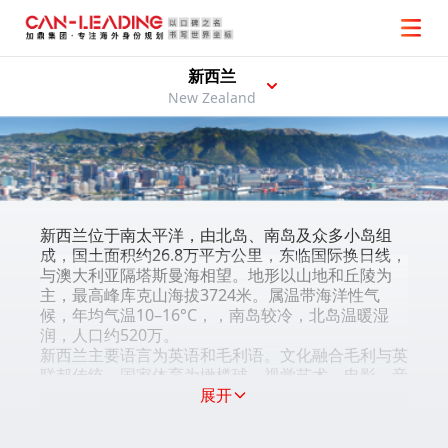
新西兰
New Zealand
新西兰位于南太平洋，由北岛、南岛及众多小岛组
成，国土面积约26.8万平方公里，东临国际换日线，
与澳大利亚隔塔斯曼海相望。地形以山地和丘陵为
主，最高峰库克山海拔3724米。属温带海洋性气
候，年均气温10–16°C，，南岛较冷，北岛温暖湿
润，人口约520万。
新西兰主要语言为英语和毛利语。文化融合毛利与英
联邦传统，国家体育为橄榄球。视觉艺术、电影、音
乐发展迅速，惠灵顿和奥克兰设有多所国家级艺术机
展开
构和电影制作公司。医疗、公立教育免费，社会福利
体系健全，多个城市在全球宜居排名中靠前。自然景