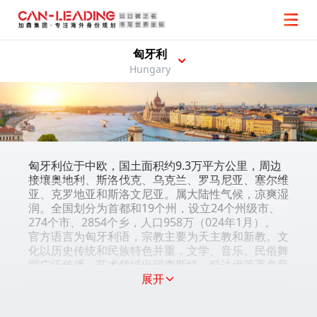
匈牙利
Hungary
匈牙利位于中欧，国土面积约9.3万平方公里，周边
接壤奥地利、斯洛伐克、乌克兰、罗马尼亚、塞尔维
亚、克罗地亚和斯洛文尼亚。属大陆性气候，凉爽湿
润。全国划分为首都和19个州，设立24个州级市、
274个市、2854个乡，人口958万（024年1月）。
官方语言为匈牙利语，宗教主要为天主教和新教。文
化以历史传统和民族特色并重，文学、音乐、民俗舞
蹈广泛传播。艺术领域出现李斯特、科达伊等著名音
乐家。布达佩斯是全国政治、经济和文化中心，城市
展开
公共交通完善，医疗和教育资源集中。主要景观包括
布达王宫、多瑙河畔建筑群、塞切尼温泉、巴拉顿湖