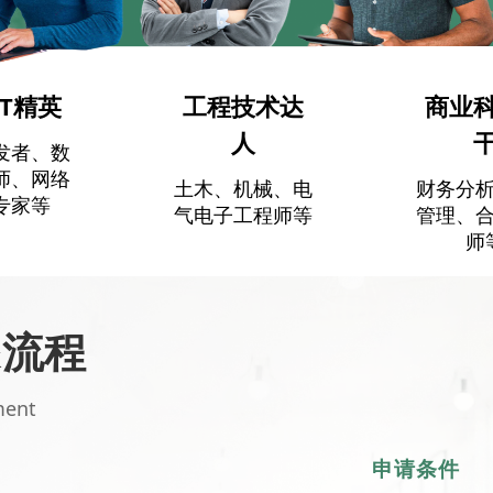
IT精英
工程技术达
商业
人
发者、数
师、网络
土木、机械、电
财务分
专家等
气电子工程师等
管理、
师
&流程
ment
申请条件