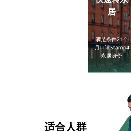
居
满足条件21个
月申请Stamp4
永居身份
适合人群