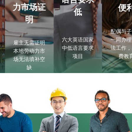
力市场证
便
低
明
配偶与子
六大英语国家
一同办理
雇主无需证明
中低语言要求
法工作，
本地劳动力市
项目
费教
场无法填补空
缺