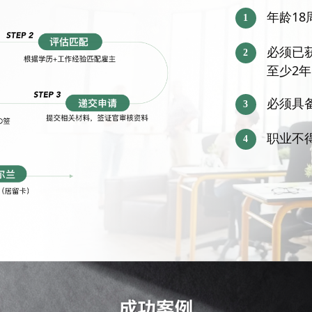
年龄1
1
必须已
2
至少2年
必须具
3
职业不
4