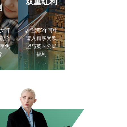
双重红利
利
女可
居住满5年可申
能合
请入籍享受欧
享免
盟与英国公民
育
福利