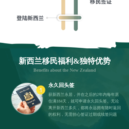
新西兰移民福利&独特优势
Benefits about the New Zealand
永久回头签
获新西兰永居，并在之后的2年内每年居
住满184天，就可申请永久回头签。无论
离开新西兰多久，都将永远拥有随时返回
的权利，无需担心签证过期或续签问题