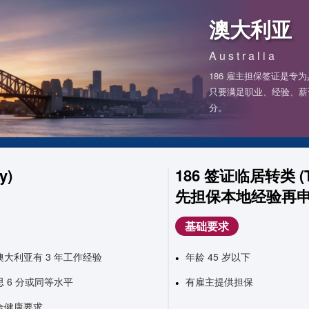
澳大利亚
Australia
186 雇主担保签证是
只要满足职业、经验、薪资和
分。
y)
186 签证临居转类 (T
先担保本地经验再
基础要求
澳大利亚有 3 年工作经验
年龄 45 岁以下
思 6 分或同等水平
有雇主提供担保
合健康要求