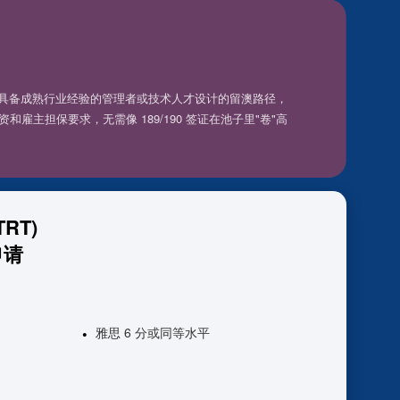
专为具备成熟行业经验的管理者或技术人才设计的留澳路径，
雇主担保要求，无需像 189/190 签证在池子里"卷"高
RT)
申请
雅思 6 分或同等水平