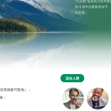
"六分制"是新西兰技术移
到 3 倍中位数薪资水平
位永居。
适合人群
（英语系国家可豁免）；
经验；